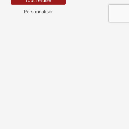
Tout refuser
Personnaliser
Villaines-la-Gonais
Lamnay
Vibraye